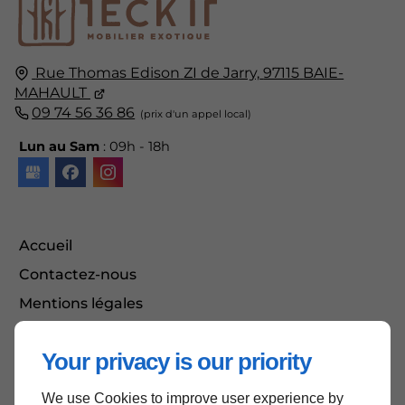
Rue Thomas Edison
ZI de Jarry,
97115
BAIE-
MAHAULT
09 74 56 36 86
Lun au Sam
: 09h - 18h
Accueil
Contactez-nous
Mentions légales
Plan du site
Your privacy is our priority
We use Cookies to improve user experience by