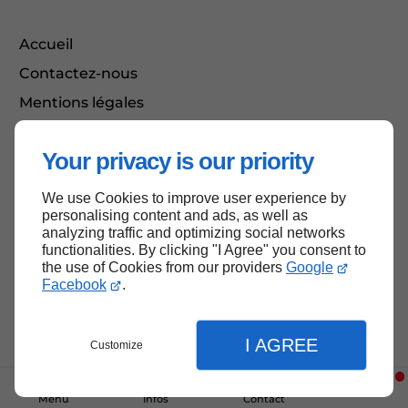
Accueil
Contactez-nous
Mentions légales
Plan du site
Your privacy is our priority
We use Cookies to improve user experience by
Haut de page
personalising content and ads, as well as
analyzing traffic and optimizing social networks
functionalities. By clicking "I Agree" you consent to
the use of Cookies from our providers
Google
Facebook
.
I AGREE
Customize
Menu
Infos
Contact